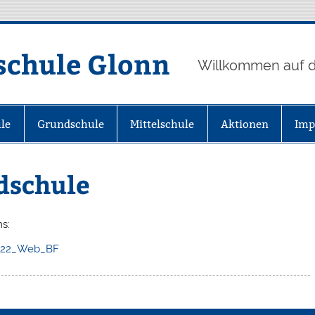
schule Glonn
Willkommen auf d
le
Grundschule
Mittelschule
Aktionen
Imp
dschule
ms:
2022_Web_BF